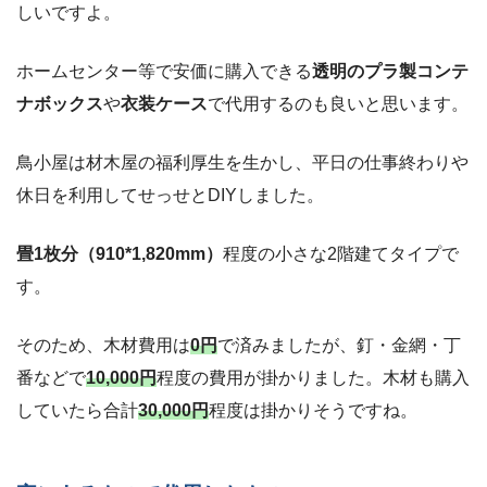
しいですよ。
ホームセンター等で安価に購入できる
透明のプラ製コンテ
ナボックス
や
衣装ケース
で代用するのも良いと思います。
鳥小屋は材木屋の福利厚生を生かし、平日の仕事終わりや
休日を利用してせっせとDIYしました。
畳1枚分（910*1,820mm）
程度の小さな2階建てタイプで
す。
そのため、木材費用は
0円
で済みましたが、釘・金網・丁
番などで
10,000円
程度の費用が掛かりました。木材も購入
していたら合計
30,000円
程度は掛かりそうですね。