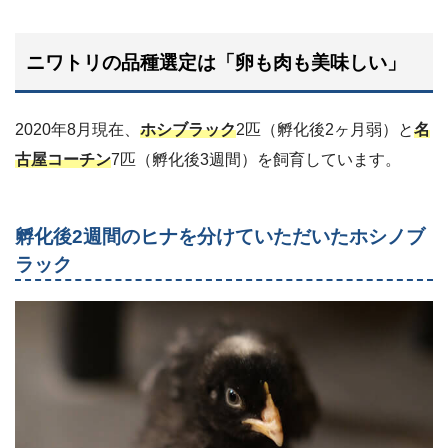
ニワトリの品種選定は「卵も肉も美味しい」
2020年8月現在、
ホシブラック
2匹（孵化後2ヶ月弱）と
名
古屋コーチン
7匹（孵化後3週間）を飼育しています。
孵化後2週間のヒナを分けていただいたホシノブ
ラック