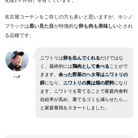
化後2ヶ月弱）を育てています。
名古屋コーチンをご存じの方も多いと思いますが、ホシノ
ブラックは
黒い見た目
が特徴的な
卵も肉も美味しい
とされ
る品種です。
ニワトリは
卵を生んでくれる
だけではな
く、最終的には
鶏肉として食べる
ことがで
きます。
余った野菜のヘタ等はニワトリの
ハダ
餌
になり、
ニワトリの糞は畑の肥料
になり
ます。ニワトリを育てることで家庭内食料
自給率が高め、棄てるゴミも減らせたら…
と家庭養鶏をスタートしました。