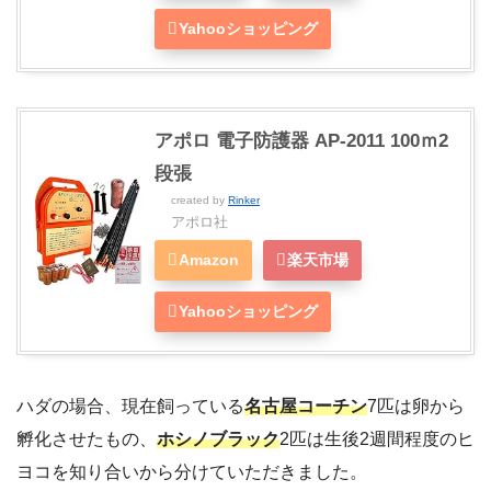
Yahooショッピング
アポロ 電子防護器 AP-2011 100ｍ2
段張
created by
Rinker
アポロ社
Amazon
楽天市場
Yahooショッピング
ハダの場合、現在飼っている
名古屋コーチン
7匹は卵から
孵化させたもの、
ホシノブラック
2匹は生後2週間程度のヒ
ヨコを知り合いから分けていただきました。