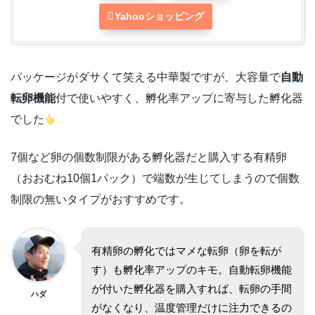
Yahooショッピング
パッケージがダサくて笑える中華製ですが、大容量で
自動
転卵機能
付で使いやすく、孵化率アップに寄与した孵化器
でした
7個など卵の個数制限がある孵化器だと購入する有精卵
（おおむね10個1パック）で端数が生じてしまうので個数
制限の無いタイプがおすすめです。
有精卵の孵化ではマメな転卵（卵を転が
す）も孵化率アップのキモ。自動転卵機能
が付いた孵化器を購入すれば、転卵の手間
ハダ
がなくなり、温度管理だけに注力できるの