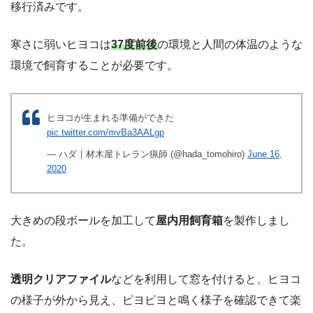
移行済みです。
寒さに弱いヒヨコは
37度前後
の環境と人間の体温のような
環境で飼育することが必要です。
ヒヨコが生まれる準備ができた
pic.twitter.com/mvBa3AALgp
— ハダ｜材木屋トレラン猟師 (@hada_tomohiro)
June 16,
2020
大きめの段ボールを加工して
屋内用飼育箱
を製作しまし
た。
透明クリアファイル
などを利用して窓を付けると、ヒヨコ
の様子が外から見え、ピヨピヨと鳴く様子を確認できて楽