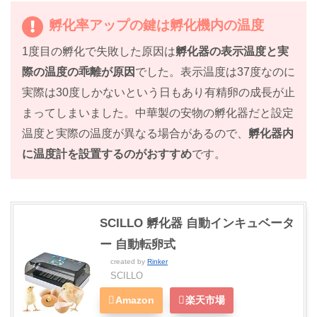
孵化率アップの鍵は孵化機内の温度
1度目の孵化で失敗した原因は
孵化器の表示温度と実
際の温度の乖離が原因
でした。表示温度は37度なのに
実際は30度しかないという日もあり有精卵の成長が止
まってしまいました。中華製の安物の孵化器だと設定
温度と実際の温度が異なる場合があるので、
孵化器内
に温度計を設置するのがおすすめ
です。
SCILLO 孵化器 自動インキュベータ
ー 自動転卵式
created by
Rinker
SCILLO
Amazon
楽天市場