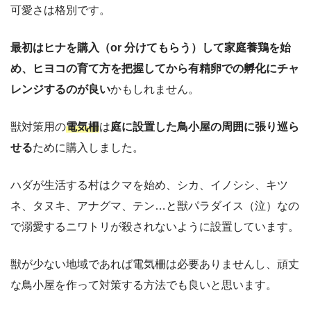
可愛さは格別です。
最初はヒナを購入（or 分けてもらう）して家庭養鶏を始
め、ヒヨコの育て方を把握してから有精卵での孵化にチャ
レンジするのが良い
かもしれません。
獣対策用の
電気柵
は
庭に設置した鳥小屋の周囲に張り巡ら
せる
ために購入しました。
ハダが生活する村はクマを始め、シカ、イノシシ、キツ
ネ、タヌキ、アナグマ、テン…と獣パラダイス（泣）なの
で溺愛するニワトリが殺されないように設置しています。
獣が少ない地域であれば電気柵は必要ありませんし、頑丈
な鳥小屋を作って対策する方法でも良いと思います。