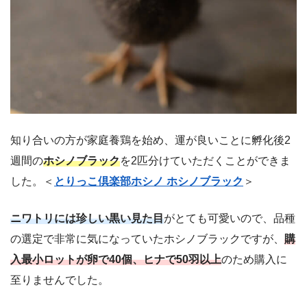
知り合いの方が家庭養鶏を始め、運が良いことに孵化後2
週間の
ホシノブラック
を2匹分けていただくことができま
した。＜
とりっこ倶楽部ホシノ ホシノブラック
＞
ニワトリには珍しい黒い見た目
がとても可愛いので、品種
の選定で非常に気になっていたホシノブラックですが、
購
入最小ロットが卵で40個、ヒナで50羽以上
のため購入に
至りませんでした。