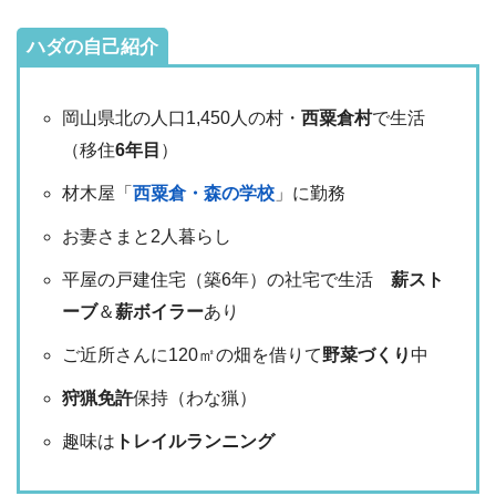
ハダの自己紹介
岡山県北の人口1,450人の村・
西粟倉村
で生活
（移住
6年目
）
材木屋「
西粟倉・森の学校
」に勤務
お妻さまと2人暮らし
平屋の戸建住宅（築6年）の社宅で生活
薪スト
ーブ
＆
薪ボイラー
あり
ご近所さんに120㎡の畑を借りて
野菜づくり
中
狩猟免許
保持（わな猟）
趣味は
トレイルランニング