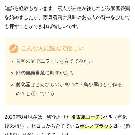
知識も経験もないまま、素人が右往左往しながら家庭養鶏
を始めましたが、家庭養鶏に興味のある人の背中を少しで
も押すことができれば嬉しいです。
こんな人に読んで欲しい
自宅の庭で
ニワトリ
を育ててみたい
卵の自給自足
に興味がある
孵化器
はどんなものが良いの？
鳥小屋
はどう作る
の？と迷っている
2020年8月現在は、孵化させた
名古屋コーチン
7匹（孵化
後3週間）、ヒヨコから育てている
ホシノブラック
2匹（孵