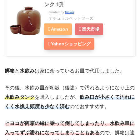
ンク 1升
created by
Rinker
ナチュラルペットフーズ
Amazon
楽天市場
Yahooショッピング
餌箱
と
水飲み
は家に余っているお皿で代用しました。
その後、水飲み皿が籾殻（後述）で汚れるようになり上の
水飲みタンク
を購入しましたが、
飲み口が小さくて汚れに
くく水換え頻度も少なく済む
のでおすすめす。
ヒヨコが餌箱の縁に乗って倒してしまったり、水飲み皿に
入ってずぶ濡れになってしまうこともある
ので、餌箱は適