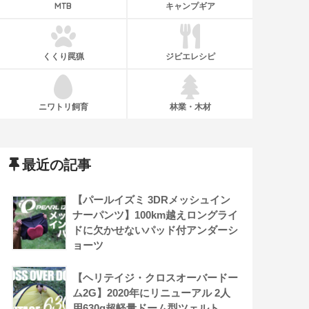
MTB
キャンプギア
くくり罠猟
ジビエレシピ
ニワトリ飼育
林業・木材
最近の記事
【パールイズミ 3DRメッシュイン
ナーパンツ】100km越えロングライ
ドに欠かせないパッド付アンダーシ
ョーツ
【ヘリテイジ・クロスオーバードー
ム2G】2020年にリニューアル 2人
用630g超軽量ドーム型ツェルト