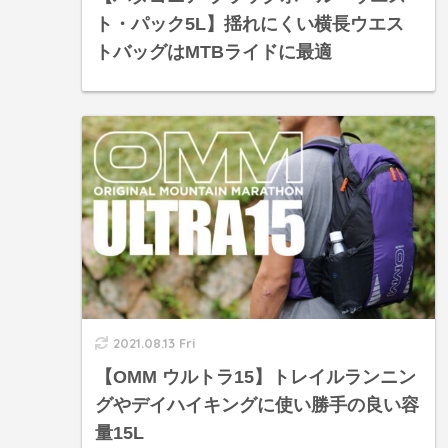
ト・パック5L】揺れにくい横長ウエス
トバッグはMTBライドに最適
2021.08.13 Fri
【OMM ウルトラ15】トレイルランニン
グやデイハイキングに使い勝手の良い容
量15L