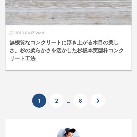
2018.06.13 Wed
無機質なコンクリートに浮き上がる木目の美し
さ。杉の柔らかさを活かした杉板本実型枠コンク
リート工法
1
2
…
8