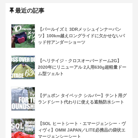
最近の記事
【パールイズミ 3DRメッシュインナーパン
ツ】100km越えロングライドに欠かせないパ
ッド付アンダーショーツ
【ヘリテイジ・クロスオーバードーム2G】
2020年にリニューアル 2人用630g超軽量ドー
ム型ツェルト
【デュポン タイベック シルバー】テント用グ
ランドシート代わりに使える遮熱防水シート
【SOL ヒートシート・エマージェンシー・ヴ
ィヴィ】OMM JAPAN／LITE必携品の袋状エ
マージェンシーシート