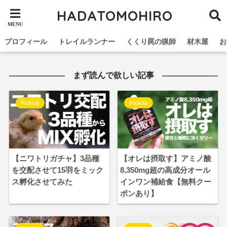
HADATOMOHIRO
プロフィール
トレイルランナー
くくり罠の猟師
材木屋
お
まず読んで欲しい記事
PickUp
PickUp
【ニワトリガチャ】3品種
【オレは摂取す】アミノ酸
を交配させて15羽をミック
8,350mg超の高成分オール
ス孵化させてみた
インワン補給食【無料クー
ポンあり】