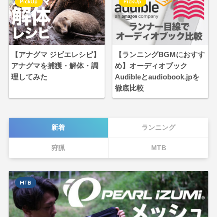
PickUp
PickUp
【アナグマ ジビエレシピ】
【ランニングBGMにおすす
アナグマを捕獲・解体・調
め】オーディオブック
理してみた
Audibleとaudiobook.jpを
徹底比較
新着
ランニング
狩猟
MTB
MTB