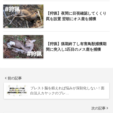
【狩猟】夜間に目視確認してくくり
罠を設置 翌朝にオス鹿を捕獲
【狩猟】猟期終了し有害鳥獣捕獲期
間に突入し1匹目のメス鹿を捕獲
前の記事
ブレスト脳を鍛えれば悩みが深刻化しない！面
白法人カヤックのブレ…
次の記事