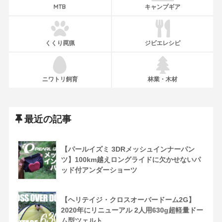
MTB
キャンプギア
くくり罠猟
ジビエレシピ
ニワトリ飼育
林業・木材
最近の記事
【パールイズミ 3DRメッシュインナーパン
ツ】100km越えロングライドに欠かせないパ
ッド付アンダーショーツ
【ヘリテイジ・クロスオーバードーム2G】
2020年にリニューアル 2人用630g超軽量ドー
ム型ツェルト