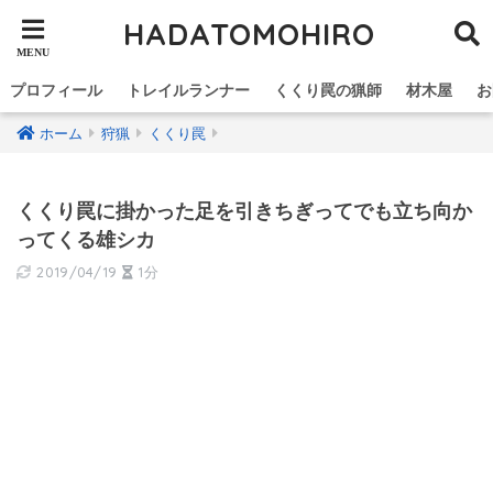
HADATOMOHIRO
プロフィール
トレイルランナー
くくり罠の猟師
材木屋
お
ホーム
狩猟
くくり罠
くくり罠に掛かった足を引きちぎってでも立ち向か
ってくる雄シカ
2019/04/19
1分