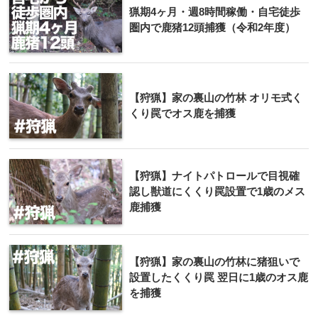
猟期4ヶ月・週8時間稼働・自宅徒歩
圏内で鹿猪12頭捕獲（令和2年度）
【狩猟】家の裏山の竹林 オリモ式く
くり罠でオス鹿を捕獲
【狩猟】ナイトパトロールで目視確
認し獣道にくくり罠設置で1歳のメス
鹿捕獲
【狩猟】家の裏山の竹林に猪狙いで
設置したくくり罠 翌日に1歳のオス鹿
を捕獲