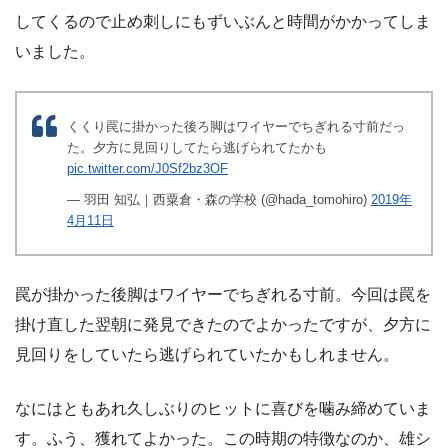
してくるので止め刺しにもずいぶんと時間がかかってしま
いました。
くくり罠に掛かった後ろ脚はワイヤーでちぎれる寸前だっ
た。夕方に見回りしてたら逃げられてたかも
pic.twitter.com/J0Sf2bz3OF
— 羽田 知弘｜西粟倉・森の学校 (@hada_tomohiro)
2019年
4月11日
罠が掛かった後脚はワイヤーでちぎれる寸前。今回は罠を
掛け直した翌朝に発見できたのでよかったですが、夕方に
見回りをしていたら逃げられていたかもしれません。
なにはともあれ久しぶりのヒットに喜びを噛み締めていま
す。ふう、獲れてよかった。この時期の特徴なのか、雄シ