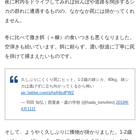
夜に村内をドライブしてみれば田んぼや道路を闊歩するシ
カの群れに遭遇するものの、なかなか罠には掛かってくれ
ません。
冬に比べて撒き餌（＝糠）の食いつきも悪くなりました。
空弾きも続いています。餌に頼らず、濃い獣道に丁寧に罠
を掛けて捕まえたいものです。
久しぶりにくくり罠にヒット。1-2歳の雄シカ、40kg。雄シ
カは逃げずに立ち向かってくるから怖い
pic.twitter.com/aXeA9zdPWZ
— 羽田 知弘｜西粟倉・森の学校 (@hada_tomohiro)
2019年
4月11日
そして、ようやく久しぶりに獲物が掛かりました。
1-2歳