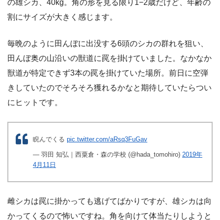
の雄シカ、40kg。角の形を見る限り1−2歳だけど、年齢の
割にサイズが大きく感じます。
毎晩のように田んぼに出没する6頭のシカの群れを狙い、
田んぼ奥の山沿いの獣道に罠を掛けていました。
なかなか
獣道が特定できず3本の罠を掛けていた場所。
前日に空弾
きしていたのでそろそろ獲れるかなと期待していたらつい
にヒットです。
睨んでくる
pic.twitter.com/aRsq3FuGav
— 羽田 知弘｜西粟倉・森の学校 (@hada_tomohiro)
2019年
4月11日
雌シカは罠に掛かっても逃げてばかりですが、雄シカは向
かってくるので怖いですね。角を向けて体当たりしようと