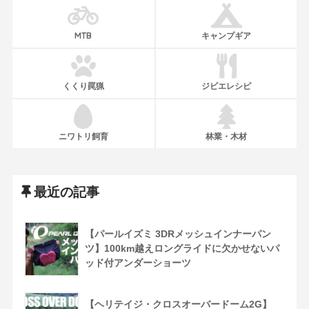
MTB
キャンプギア
くくり罠猟
ジビエレシピ
ニワトリ飼育
林業・木材
最近の記事
【パールイズミ 3DRメッシュインナーパン
ツ】100km越えロングライドに欠かせないパ
ッド付アンダーショーツ
【ヘリテイジ・クロスオーバードーム2G】