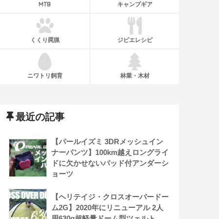
MTB
キャンプギア
くくり罠猟
ジビエレシピ
ニワトリ飼育
林業・木材
最近の記事
【パールイズミ 3DRメッシュイン
ナーパンツ】100km越えロングライ
ドに欠かせないパッド付アンダーシ
ョーツ
【ヘリテイジ・クロスオーバードー
ム2G】2020年にリニューアル 2人
用630g超軽量ドーム型ツェルト