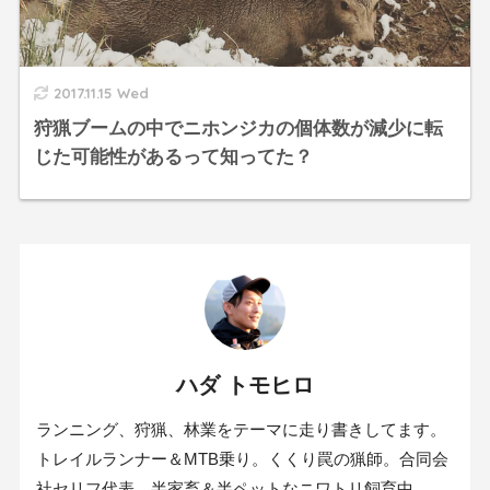
2017.11.15 Wed
狩猟ブームの中でニホンジカの個体数が減少に転
じた可能性があるって知ってた？
ハダ トモヒロ
ランニング、狩猟、林業をテーマに走り書きしてます。
トレイルランナー＆MTB乗り。くくり罠の猟師。合同会
社セリフ代表。半家畜＆半ペットなニワトリ飼育中。