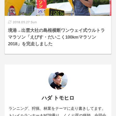
2018.05.27 Sun
境港→出雲大社の島根横断ワンウェイ式ウルトラ
マラソン「えびす・だいこく100kmマラソン
2018」を完走しました
ハダ トモヒロ
ランニング、狩猟、林業をテーマに走り書きしてます。
トレイルランナー＆MTB乗り。くくり罠の猟師。合同会