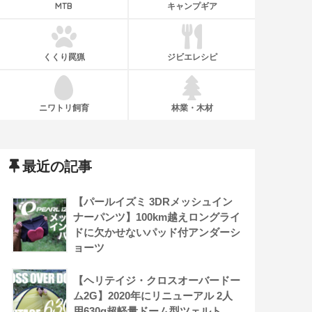
MTB
キャンプギア
くくり罠猟
ジビエレシピ
ニワトリ飼育
林業・木材
最近の記事
【パールイズミ 3DRメッシュイン
ナーパンツ】100km越えロングライ
ドに欠かせないパッド付アンダーシ
ョーツ
【ヘリテイジ・クロスオーバードー
ム2G】2020年にリニューアル 2人
用630g超軽量ドーム型ツェルト