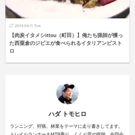
2019.06.11 Tue
【肉炭イタメシittou（町田）】俺たち猟師が獲っ
た西粟倉のジビエが食べられるイタリアンビスト
ロ
ハダ トモヒロ
ランニング、狩猟、林業をテーマに走り書きしてます。
トレイルランナー＆MTB乗り。くくり罠の猟師。合同会