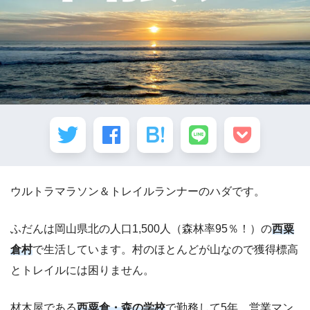
ウルトラマラソン＆トレイルランナーのハダです。
ふだんは岡山県北の人口1,500人（森林率95％！）の
西粟
倉村
で生活しています。村のほとんどが山なので獲得標高
とトレイルには困りません。
材木屋である
西粟倉・森の学校
で勤務して5年。営業マン