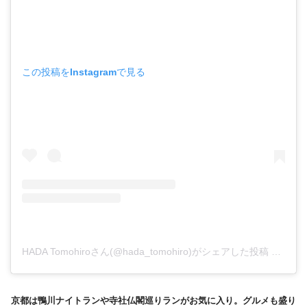
この投稿をInstagramで見る
HADA Tomohiroさん(@hada_tomohiro)がシェアした投稿
–
201
京都は鴨川ナイトランや寺社仏閣巡りランがお気に入り。グルメも盛り