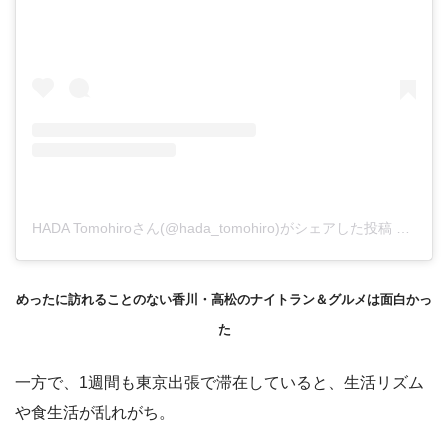
HADA Tomohiroさん(@hada_tomohiro)がシェアした投稿
–
201
めったに訪れることのない香川・高松のナイトラン＆グルメは面白かっ
た
一方で、1週間も東京出張で滞在していると、生活リズム
や食生活が乱れがち。