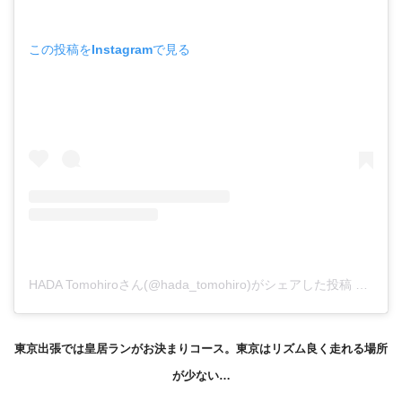
この投稿をInstagramで見る
HADA Tomohiroさん(@hada_tomohiro)がシェアした投稿
–
201
東京出張では皇居ランがお決まりコース。東京はリズム良く走れる場所
が少ない…