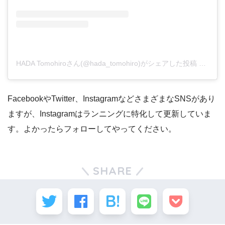
HADA Tomohiroさん(@hada_tomohiro)がシェアした投稿
–
201
FacebookやTwitter、InstagramなどさまざまなSNSがあり
ますが、Instagramはランニングに特化して更新していま
す。よかったらフォローしてやってください。
SHARE