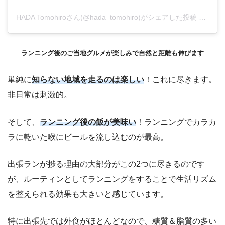
HADA Tomohiroさん(@hada_tomohiro)がシェアした投稿
–
201
ランニング後のご当地グルメが楽しみで自然と距離も伸びます
単純に
知らない地域を走るのは楽しい
！これに尽きます。
非日常は刺激的。
そして、
ランニング後の飯が美味い
！ランニングでカラカ
ラに乾いた喉にビールを流し込むのが最高。
出張ランが捗る理由の大部分がこの2つに尽きるのです
が、ルーティンとしてランニングをすることで生活リズム
を整えられる効果も大きいと感じています。
特に出張先では外食がほとんどなので、糖質＆脂質の多い