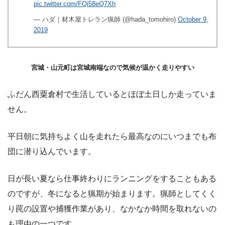
pic.twitter.com/FQi58eQ7Xh
— ハダ｜材木屋トレラン猟師 (@hada_tomohiro)
October 9,
2019
宮城・山元町は宮城南端なので気候が温かく走りやすい
ふだん西粟倉村で生活しているとほぼ土日しか走っていま
せん。
平日朝に気持ちよく山を走れたら最高なのにいつまでも布
団に潜り込んでいます。
日が長い夏なら仕事終わりにランニングをすることもある
のですが、冬になると猟期が始まります。猟師としてくく
り罠の設置や捕獲作業があり、なかなか時間を取れないの
も理由の一つです。