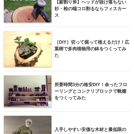
【薪割り斧】ヘッドが抜け落ちない
杉・桧の端コロ割るならフィスカー
ス
［DIY］切って掘って植えるだけ！広
葉樹で多肉植物用の鉢をつくってみ
た
所要時間3分の格安DIY！余ったフロ
ーリングとコンクリブロックで靴棚
をつくってみた
入手しやすい安価な木材と最低限の