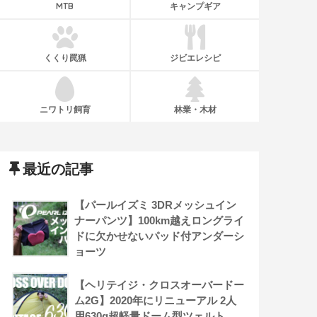
MTB
キャンプギア
くくり罠猟
ジビエレシピ
ニワトリ飼育
林業・木材
最近の記事
【パールイズミ 3DRメッシュイン
ナーパンツ】100km越えロングライ
ドに欠かせないパッド付アンダーシ
ョーツ
【ヘリテイジ・クロスオーバードー
ム2G】2020年にリニューアル 2人
用630g超軽量ドーム型ツェルト