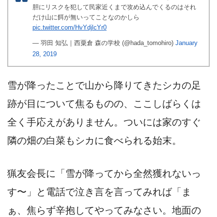
胆にリスクを犯して民家近くまで攻め込んでくるのはそれ
だけ山に餌が無いってことなのかしら
pic.twitter.com/HvYdjlcYr0
— 羽田 知弘｜西粟倉 森の学校 (@hada_tomohiro)
January
28, 2019
雪が降ったことで山から降りてきたシカの足
跡が目について焦るものの、ここしばらくは
全く手応えがありません。ついには家のすぐ
隣の畑の白菜もシカに食べられる始末。
猟友会長に「雪が降ってから全然獲れないっ
す〜」と電話で泣き言を言ってみれば「ま
ぁ、焦らず辛抱してやってみなさい。地面の