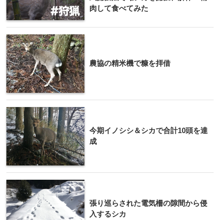
肉して食べてみた
農協の精米機で糠を拝借
今期イノシシ＆シカで合計10頭を達
成
張り巡らされた電気柵の隙間から侵
入するシカ