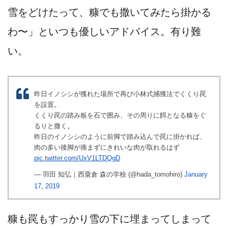
雪をどけたって、糠でも撒いてみたら掛かる
わ〜」といつも優しいアドバイス。有り難
い。
昨日イノシシが獲れた場所で再び小林式捕獲法でくくり罠
を設置。
くくり罠の踏み板を石で囲み、その周りに餌となる糠をぐ
るりと撒く。
昨日のイノシシのように前脚で踏み込んで罠に掛かれば、
肉の多い後脚が痛まずにきれいな肉が取れるはず
pic.twitter.com/UxV1LTDQgD
— 羽田 知弘｜西粟倉 森の学校 (@hada_tomohiro)
January
17, 2019
糠も罠もすっかり雪の下に埋まってしまって