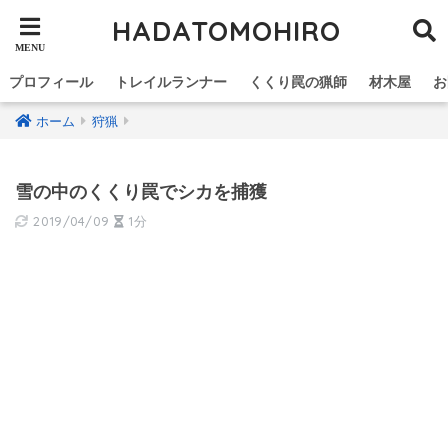
HADATOMOHIRO
プロフィール
トレイルランナー
くくり罠の猟師
材木屋
お
ホーム
狩猟
雪の中のくくり罠でシカを捕獲
2019/04/09
1分