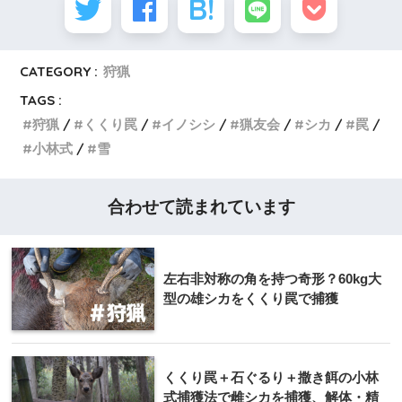
CATEGORY :
狩猟
TAGS :
狩猟
くくり罠
イノシシ
猟友会
シカ
罠
小林式
雪
合わせて読まれています
左右非対称の角を持つ奇形？60kg大
型の雄シカをくくり罠で捕獲
くくり罠＋石ぐるり＋撒き餌の小林
式捕獲法で雌シカを捕獲、解体・精