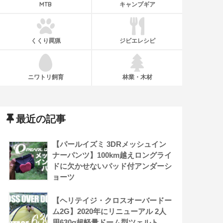
MTB
キャンプギア
くくり罠猟
ジビエレシピ
ニワトリ飼育
林業・木材
最近の記事
【パールイズミ 3DRメッシュイン
ナーパンツ】100km越えロングライ
ドに欠かせないパッド付アンダーシ
ョーツ
【ヘリテイジ・クロスオーバードー
ム2G】2020年にリニューアル 2人
用630g超軽量ドーム型ツェルト