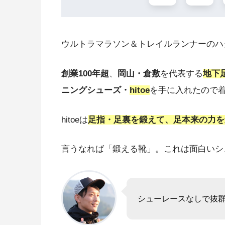
ウルトラマラソン＆トレイルランナーのハ
創業100年超
、
岡山・倉敷
を代表する
地下
ニングシューズ・
hitoe
を手に入れたので
hitoeは
足指・足裏を鍛えて、⾜本来の⼒を
言うなれば「鍛える靴」。これは面白いシ
シューレースなしで抜