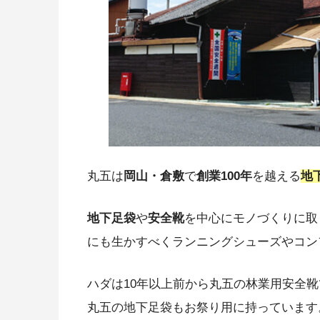
丸五は
岡山・倉敷
で
創業100年
を越える
地
地下足袋
や
安全靴
を中心にモノづくりに取
にも生かすべくランニングシューズやコン
ハダは10年以上前から丸五の林業用安全靴
丸五の地下足袋もお祭り用に持っています