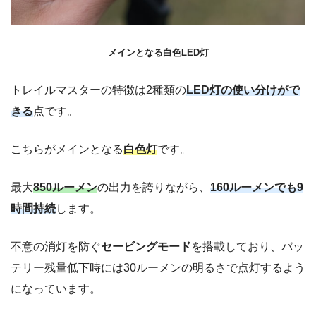
メインとなる白色LED灯
トレイルマスターの特徴は2種類の
LED灯の使い分けがで
きる
点です。
こちらがメインとなる
白色灯
です。
最大
850ルーメン
の出力を誇りながら、
160ルーメンでも9
時間持続
します。
不意の消灯を防ぐ
セービングモード
を搭載しており、バッ
テリー残量低下時には30ルーメンの明るさで点灯するよう
になっています。