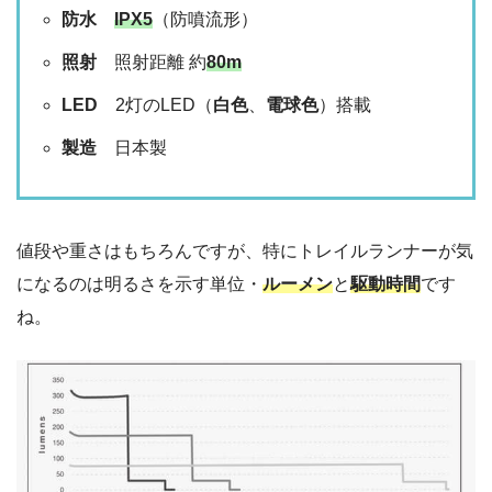
防水
IPX5
（防噴流形）
照射
照射距離 約
80m
LED
2灯のLED（
白色
、
電球色
）搭載
製造
日本製
値段や重さはもちろんですが、特にトレイルランナーが気
になるのは明るさを示す単位・
ルーメン
と
駆動時間
です
ね。