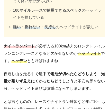
って良いか分からない
100マイルレースで使用できるスペック
のヘッドラ
イトを探している
軽い
・
揺れない
・
長持ち
のヘッドライトが欲しい
ナイトランパート
が必ず入る100km越えのロングトレイル
ランニングレースとなると欠かせないのが
ヘッドライト
で
す。
ヘッデン
とも呼ばれますね。
夜通し山を走る中で
途中で電池が切れたらどうしよう
、
光
量が足りず見えにくかったらどうしよう
と不安も尽きない
分、ヘッドライト選びは慎重になってしまいます。
とは言うものの、レースやナイトラン練習など年に10回も
使わないランナーも多いのでコストパフォーマンスが気に