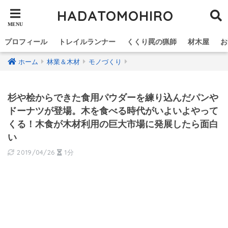
HADATOMOHIRO
プロフィール
トレイルランナー
くくり罠の猟師
材木屋
お
ホーム
林業＆木材
モノづくり
杉や桧からできた食用パウダーを練り込んだパンや
ドーナツが登場。木を食べる時代がいよいよやって
くる！木食が木材利用の巨大市場に発展したら面白
い
2019/04/26
1分