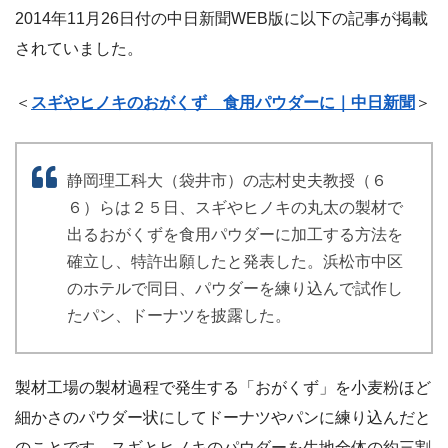
2014年11月26日付の中日新聞WEB版に以下の記事が掲載
されていました。
＜
スギやヒノキのおがくず 食用パウダーに｜中日新聞
＞
静岡理工科大（袋井市）の志村史夫教授（６
６）らは２５日、スギやヒノキの丸太の製材で
出るおがくずを食用パウダーに加工する方法を
確立し、特許出願したと発表した。浜松市中区
のホテルで同日、パウダーを練り込んで試作し
たパン、ドーナツを披露した。
製材工場の製材過程で発生する「おがくず」を小麦粉ほど
細かさのパウダー状にしてドーナツやパンに練り込んだと
のことです。スギとヒノキのパウダーを生地全体の約三割