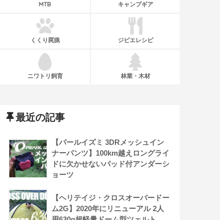
MTB
キャンプギア
くくり罠猟
ジビエレシピ
ニワトリ飼育
林業・木材
最近の記事
【パールイズミ 3DRメッシュイン
ナーパンツ】100km越えロングライ
ドに欠かせないパッド付アンダーシ
ョーツ
【ヘリテイジ・クロスオーバードー
ム2G】2020年にリニューアル 2人
用630g超軽量ドーム型ツェルト