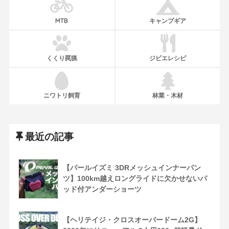
MTB
キャンプギア
くくり罠猟
ジビエレシピ
ニワトリ飼育
林業・木材
最近の記事
【パールイズミ 3DRメッシュインナーパン
ツ】100km越えロングライドに欠かせないパ
ッド付アンダーショーツ
【ヘリテイジ・クロスオーバードーム2G】