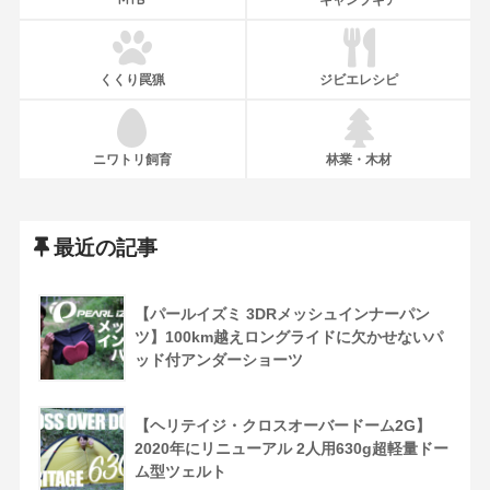
くくり罠猟
ジビエレシピ
ニワトリ飼育
林業・木材
最近の記事
【パールイズミ 3DRメッシュインナーパン
ツ】100km越えロングライドに欠かせないパ
ッド付アンダーショーツ
【ヘリテイジ・クロスオーバードーム2G】
2020年にリニューアル 2人用630g超軽量ドー
ム型ツェルト