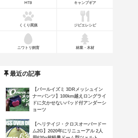
MTB
キャンプギア
くくり罠猟
ジビエレシピ
ニワトリ飼育
林業・木材
最近の記事
【パールイズミ 3DRメッシュイン
ナーパンツ】100km越えロングライ
ドに欠かせないパッド付アンダーシ
ョーツ
【ヘリテイジ・クロスオーバードー
ム2G】2020年にリニューアル 2人
用630g超軽量ドーム型ツェルト