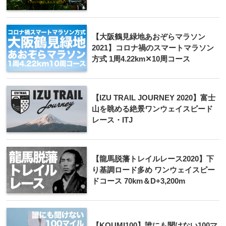
【大阪鶴見緑地あおぞらマラソン
2021】コロナ禍のスマートマラソン
方式 1周4.22km✕10周コース
【IZU TRAIL JOURNEY 2020】富士
山を眺める絶景ワンウェイスピード
レース・ITJ
【龍馬脱藩トレイルレース2020】下
り基調ロード多め ワンウェイスピー
ドコース 70km＆D+3,200m
【KOUMI100】誰にも聞けない100マ