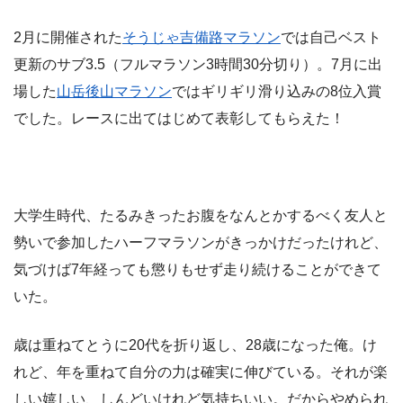
2月に開催された
そうじゃ吉備路マラソン
では自己ベスト
更新のサブ3.5（フルマラソン3時間30分切り）。7月に
出
場した
山岳後山マラソン
ではギリギリ滑り込みの8位入賞
でした。レースに出てはじめて表彰してもらえた！
大学生時代、た
るみきったお腹をなんとかするべく友人と
勢いで参加したハーフマラソンがきっかけだったけれど、
気づけば7年経っても懲りもせず走り続けることができて
いた。
歳は重ねてとうに20代を折り返し、28歳になった俺。け
れど、年を重ねて自分の力は確実に伸びている。それが楽
しい嬉しい、しんどいけれど気持ちいい。だからやめられ