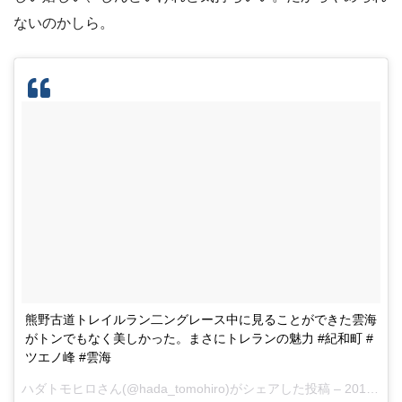
ないのかしら。
熊野古道トレイルラン二ングレース中に見ることができた雲海
がトンでもなく美しかった。まさにトレランの魅力 #紀和町 #
ツエノ峰 #雲海
ハダトモヒロさん(@hada_tomohiro)がシェアした投稿 –
2016 12月 4 9:37午後 PST