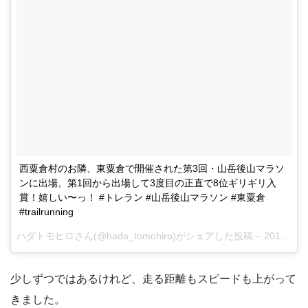
西粟倉村のお隣、東粟倉で開催された第3回・山岳後山マラソ
ンに出場。第1回から出場して3度目の正直で8位ギリギリ入
賞！嬉しい〜っ！ #トレラン #山岳後山マラソン #東粟倉
#trailrunning
ハダトモヒロさん(@hada_tomohiro)がシェアした投稿 –
2017 7月 8 7:55午後 PDT
少しずつではあるけれど、走る距離もスピードも上がって
きました。