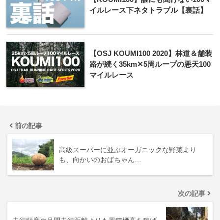
イルレース下ネタトラブル【裏話】
【OSJ KOUMI100 2020】林道＆舗装
路が続く35km✕5周ループの悪天100
マイルレース
前の記事
高級スーパーに並ぶオーガニックな野菜より
も、向かいのおばちゃん…
次の記事