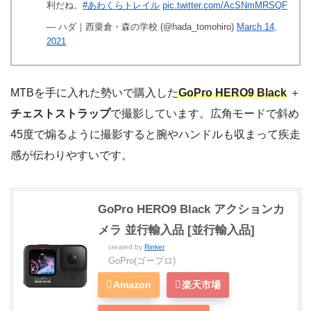
利だね。
#あわくらトレイル
pic.twitter.com/AcSNmMRSQF
— ハダ｜西粟倉・森の学校 (@hada_tomohiro)
March 14,
2021
MTBを手に入れた勢いで購入した
GoPro HERO9 Black
＋
チェストストラップ
で撮影しています。広角モードで斜め
45度で煽るように撮影すると腕やハンドルも収まって疾走
感が伝わりやすいです。
GoPro HERO9 Black アクションカ
メラ 並行輸入品 [並行輸入品]
created by
Rinker
GoPro(ゴープロ)
Amazon
楽天市場