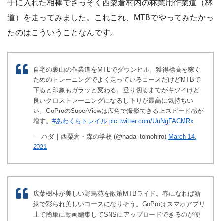
手に入れた相棒でさっそく西粟倉村内の林業用作業道（林
道）を走ってみました。これこれ、MTBでやってみたかっ
たのはこういうことなんです。
自宅の裏山の作業道をMTBでダウンヒル。獲得標高を稼ぐ
ためのトレーニングでよく走っているコースだけどMTBで
下ると印象もガラッと変わる。登り切るまでがキツイけど
良いクロストレーニングになるし下りが最高に気持ちい
い。GoProのSuperViewは広角で撮影できる上スピード感が
増す。
#あわくらトレイル
pic.twitter.com/UuNgFACMRx
— ハダ｜西粟倉・森の学校 (@hada_tomohiro)
March 14,
2021
広葉樹林が美しい野鳥苑を散策MTBライド。春になれば新
緑で彩られ美しいコースになりそう。GoProはスマホアプリ
上で簡単に動画編集してSNSにアップロードできるのが便