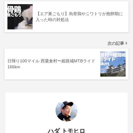
【エア巣ごもり】烏骨鶏やニワトリが抱卵期に
入った時の対処法
次の記事
日帰り100マイル 西粟倉村〜姫路城MTBライド
166km
ハダ トモヒロ