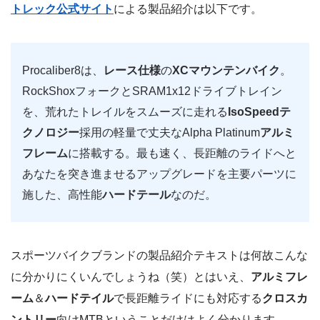
トレック公式サイト
による製品紹介は以下です。
Procaliber8は、
レース仕様
の
XCマウンテンバイク
。
RockShoxフォークとSRAM1x12ドライブトレイン
を、荒れたトレイルをスムーズに走れる
IsoSpeedテ
クノロジー
採用の軽量で丈夫なAlpha Platinum
アルミ
フレーム
に搭載する。最も速く、長距離のライドへと
あなたを突き進ませるアップグレードを主要パーツに
施した、高性能
ハードテール
なのだ。
スポーツバイクブランドの製品紹介テキストは何故こんな
に分かりにくいんでしょうね（笑）とはいえ、
アルミフレ
ーム
＆
ハードテイル
で長距離ライドにも対応する
クロスカ
ントリー
向けMTBということだけはよく分かります。