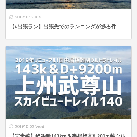
2019.10.15 Tue
【#出張ラン】出張先でのランニングが捗る件
2019.10.02 Wed
【完走編】総距離143km＆獲得標高9,200m越ウル