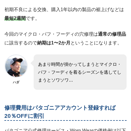
初期不良による交換、購入1年以内の製品の裾上げなどは
最短2週間
です。
今回のマイクロ・パフ・フーディの穴修理は
通常の修理品
に該当するので
納期は1〜2か月
ということになります。
あまり時間が掛かってしまうとマイクロ・
パフ・フーディを着るシーズンを逃してし
まうとソワソワ…
ハダ
修理費用はパタゴニアアカウント登録すれば
20％OFFに割引
パタゴニア公式修理サービス・Worn Wearの価格例は以下