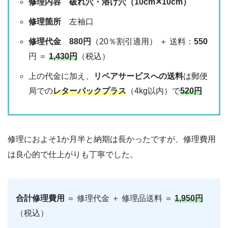
修理内容
破れ穴・溶け穴（10cm✕10cm）
修理箇所
左袖口
修理代金
880円
（20％割引適用） ＋ 送料：
550
円 ＝
1,430円
（税込）
上の代金に加え、
リペアサービスへの送料
は郵便
局での
レターパックプラス
（4kg以内）で
520円
修理におよそ1か月半と納期は長かったですが、修理費用
は良心的で仕上がりも丁寧でした。
合計修理費用
＝ 修理代金 ＋ 修理品送料 ＝
1,950円
（税込）