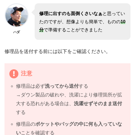
修理に出すのも面倒くさいなぁ
と思ってい
たのですが、想像よりも簡単で、ものの
10
分
で準備することができました
ハダ
修理品を送付する前には以下をご確認ください。
注意
修理品は必ず
洗ってから送付
する
→ダウン製品の破れや、洗濯により修理箇所が拡
大する恐れがある場合は、
洗濯せずそのまま送付
する
修理品の
ポケットやバッグの中に何も入っていな
い
ことを確認する