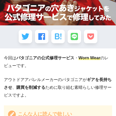
今回は
パタゴニアの公式修理サービス
・
Worn Wear
のレ
ビューです。
アウトドアアパレルメーカーのパタゴニアが
ギアを長持ち
させ
、
購買を削減する
ために取り組む素晴らしい修理サー
ビスですよ。
こんな人に読んで欲しい