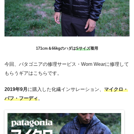
171cm＆66kgのハダは
Sサイズ
着用
今回、パタゴニアの修理サービス・Worn Wearに修理して
もらうギアはこちらです。
2019年9月
に購入した化繊インサレーション、
マイクロ・
パフ・フーディ
。