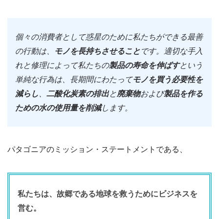
個々の消費者として惑星のために私たちができる最善
の行動は、
モノを長持ちさせること
です。適切な手入
れと修理によって私たちの
製品の寿命を伸ばす
という
単純な行為は、長期間にわたって
モノを買う必要性を
減らし
、
二酸化炭素の
排出
と
廃棄物
および
製品を作る
ための水の使用量を削減
します。
パタゴニアのミッション・ステートメントである、
私たちは、故郷である地球を救うためにビジネスを
営む。