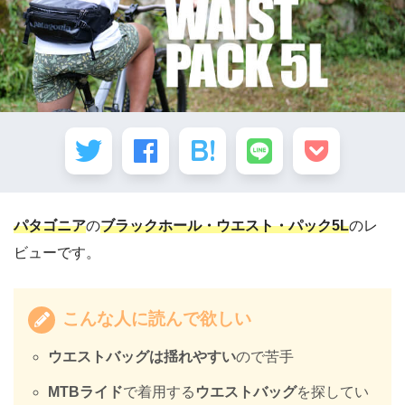
パタゴニア
の
ブラックホール・ウエスト・パック5L
のレ
ビューです。
こんな人に読んで欲しい
ウエストバッグは揺れやすい
ので苦手
MTBライド
で着用する
ウエストバッグ
を探してい