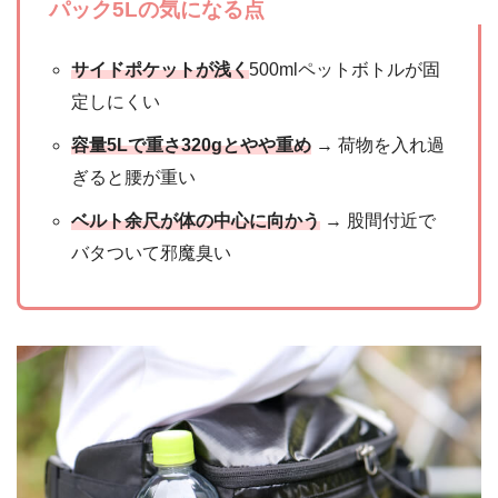
パック5Lの気になる点
サイドポケットが浅く
500mlペットボトルが固
定しにくい
容量5Lで重さ320gとやや重め
→ 荷物を入れ過
ぎると腰が重い
ベルト余尺が体の中心に向かう
→ 股間付近で
バタついて邪魔臭い