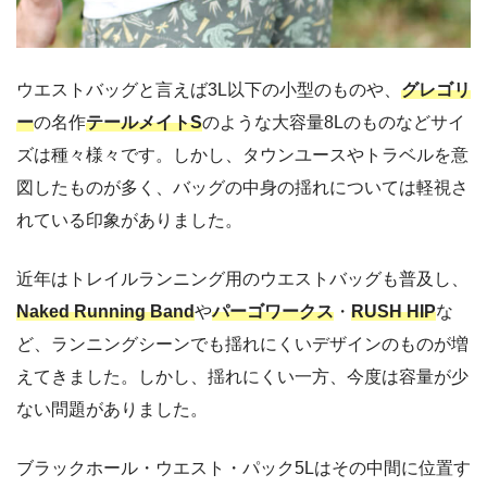
ウエストバッグと言えば3L以下の小型のものや、
グレゴリ
ー
の名作
テールメイトS
のような大容量8Lのものなどサイ
ズは種々様々です。しかし、タウンユースやトラベルを意
図したものが多く、バッグの中身の揺れについては軽視さ
れている印象がありました。
近年はトレイルランニング用のウエストバッグも普及し、
Naked Running Band
や
パーゴワークス
・
RUSH HIP
な
ど、ランニングシーンでも揺れにくいデザインのものが増
えてきました。しかし、揺れにくい一方、今度は容量が少
ない問題がありました。
ブラックホール・ウエスト・パック5Lはその中間に位置す