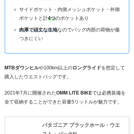
サイドポケット・内側メッシュポケット・外側
ポケットと計
4つ
のポケットあり
肉厚で頑丈な生地
なのでバッグ内部の荷物が傷
つきにくい
MTBダウンヒル
や100km以上の
ロングライド
を想定して
購入したウエストバッグです。
2021年7月に開催された
OMM LITE BIKE
では必携装備を
全て収納することができた容量5リットルが魅力です。
パタゴニア ブラックホール・ウエ