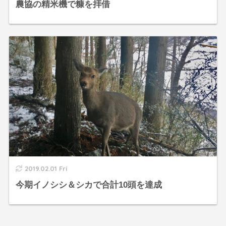
農協の精米機で糠を拝借
2019.02.01 Fri
今期イノシシ＆シカで合計10頭を達成