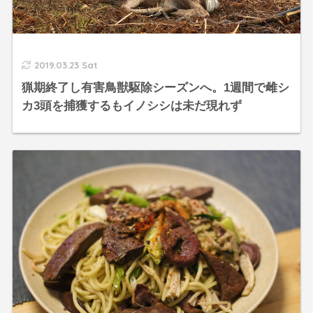
2019.03.23 Sat
猟期終了し有害鳥獣駆除シーズンへ。1週間で雌シ
カ3頭を捕獲するもイノシシは未だ現れず